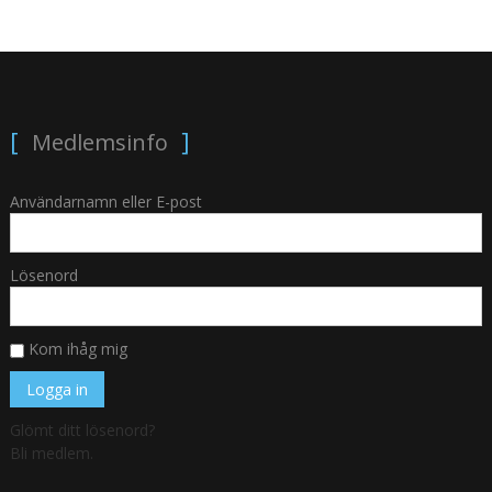
Medlemsinfo
Användarnamn eller E-post
Lösenord
Kom ihåg mig
Glömt ditt lösenord?
Bli medlem.