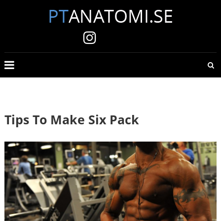
Skip
to
content
PTANATOMI.SE
Digitala
quiz
för
anatomi
och
Tips To Make Six Pack
fysiologi