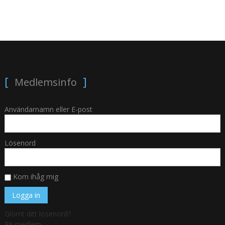
Medlemsinfo
Användarnamn eller E-post
Lösenord
Kom ihåg mig
Glömt ditt lösenord?
Bli medlem.