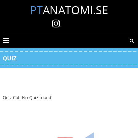
Skip
to
content
PTANATOMI.SE
Digitala
quiz
för
QUIZ
anatomi
och
fysiologi
Quiz Cat: No Quiz found