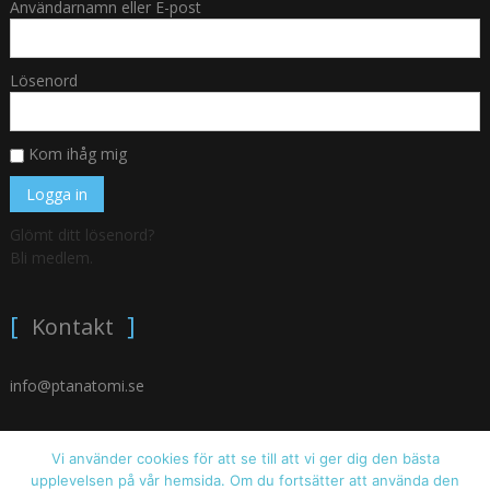
Användarnamn eller E-post
Lösenord
Kom ihåg mig
Glömt ditt lösenord?
Bli medlem.
Kontakt
info@ptanatomi.se
Vi använder cookies för att se till att vi ger dig den bästa
upplevelsen på vår hemsida. Om du fortsätter att använda den