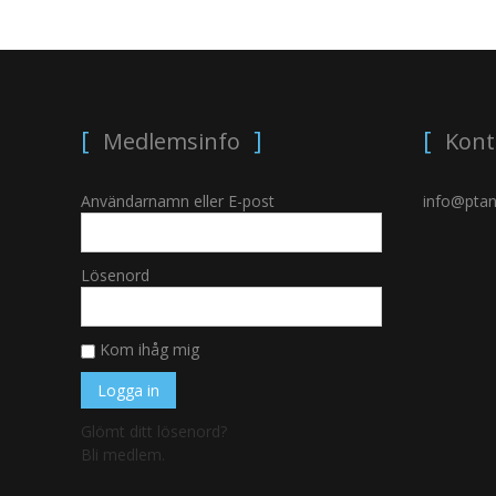
Medlemsinfo
Kont
Användarnamn eller E-post
info@ptan
Lösenord
Kom ihåg mig
Glömt ditt lösenord?
Bli medlem.