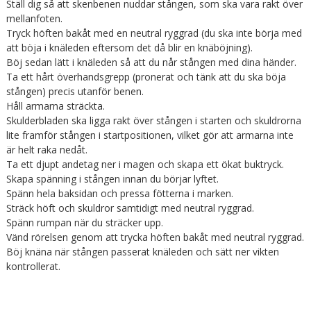
Ställ dig så att skenbenen nuddar stången, som ska vara rakt över
mellanfoten.
Tryck höften bakåt med en neutral ryggrad (du ska inte börja med
att böja i knäleden eftersom det då blir en knäböjning).
Böj sedan lätt i knäleden så att du når stången med dina händer.
Ta ett hårt överhandsgrepp (pronerat och tänk att du ska böja
stången) precis utanför benen.
Håll armarna sträckta.
Skulderbladen ska ligga rakt över stången i starten och skuldrorna
lite framför stången i startpositionen, vilket gör att armarna inte
är helt raka nedåt.
Ta ett djupt andetag ner i magen och skapa ett ökat buktryck.
Skapa spänning i stången innan du börjar lyftet.
Spänn hela baksidan och pressa fötterna i marken.
Sträck höft och skuldror samtidigt med neutral ryggrad.
Spänn rumpan när du sträcker upp.
Vänd rörelsen genom att trycka höften bakåt med neutral ryggrad.
Böj knäna när stången passerat knäleden och sätt ner vikten
kontrollerat.