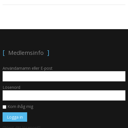
Medlemsinfo
Användarnamn eller E-post
Lösenord
Kom ihåg mig
Glömt ditt lösenord?